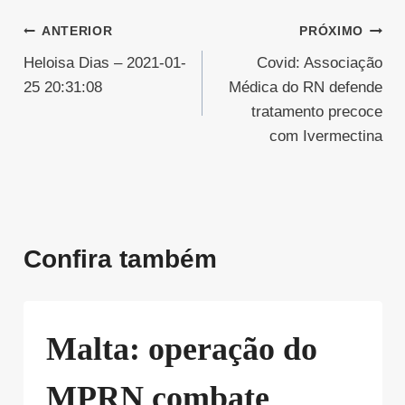
Navegação
ANTERIOR
PRÓXIMO
Heloisa Dias – 2021-01-
Covid: Associação
de
25 20:31:08
Médica do RN defende
Post
tratamento precoce
com Ivermectina
Confira também
Malta: operação do
MPRN combate