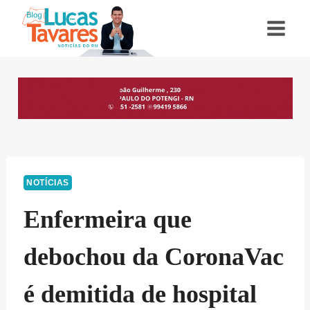
Pular
para
o
Conteúdo
NOTÍCIAS
Enfermeira que
debochou da CoronaVac
é demitida de hospital