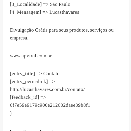
[3_Localidade] => São Paulo
[4_Mensagem] => Lucasthavares
Divulgação Grátis para seus produtos, serviços ou
empresa.
www.upviral.com.br
[entry_title] => Contato
[entry_permalink] =>
http://lucasthavares.com.br/contato/
[feedback_id] =>
6f7e59e9179c900e212602daee39b8f1
)