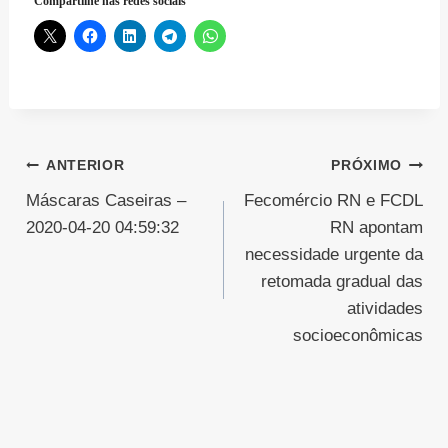
Compartilhe nas redes sociais
Navegação
ANTERIOR
PRÓXIMO
Máscaras Caseiras –
Fecomércio RN e FCDL
de
2020-04-20 04:59:32
RN apontam
Post
necessidade urgente da
retomada gradual das
atividades
socioeconômicas