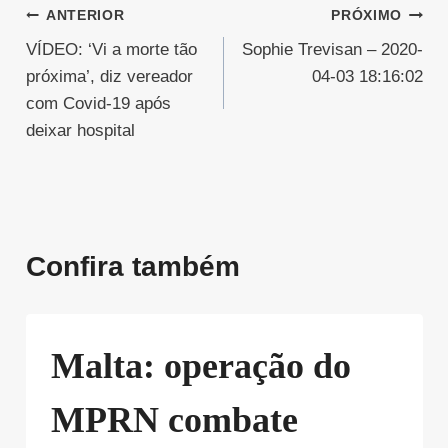
Navegação
ANTERIOR
PRÓXIMO
VÍDEO: ‘Vi a morte tão
Sophie Trevisan – 2020-
de
próxima’, diz vereador
04-03 18:16:02
Post
com Covid-19 após
deixar hospital
Confira também
Malta: operação do
MPRN combate