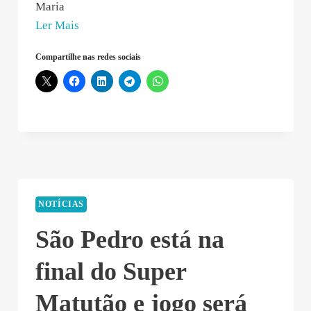
Maria
“Maria
Ler Mais
de
Compartilhe nas redes sociais
Freitas
–
2019-
12-
02
15:42:20”
NOTÍCIAS
São Pedro está na
final do Super
Matutão e jogo será