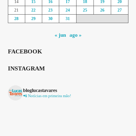
14
15
16
17
18
19
20
21
22
23
24
25
26
27
28
29
30
31
« jun
ago »
FACEBOOK
INSTAGRAM
bloglucastavares
📲 Notícias em primeira mão!