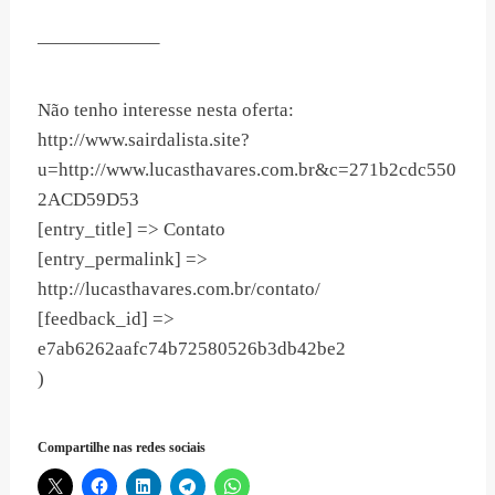
——————–
Não tenho interesse nesta oferta:
http://www.sairdalista.site?
u=http://www.lucasthavares.com.br&c=271b2cdc550
2ACD59D53
[entry_title] => Contato
[entry_permalink] =>
http://lucasthavares.com.br/contato/
[feedback_id] =>
e7ab6262aafc74b72580526b3db42be2
)
Compartilhe nas redes sociais