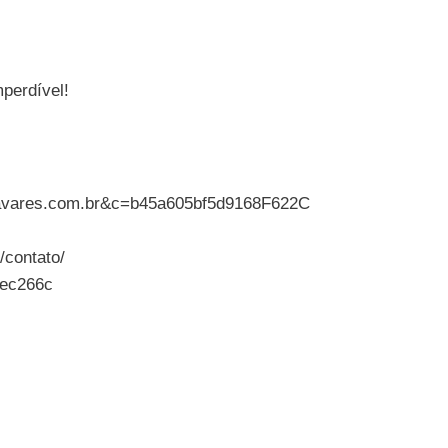
mperdível!
sthavares.com.br&c=b45a605bf5d9168F622C
/contato/
cec266c