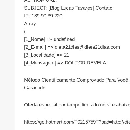
AUTHOR URL:
SUBJECT: [Blog Lucas Tavares] Contato
IP: 189.90.39.220
Array
(
[1_Nome] => undefined
[2_E-mail] =>
dieta21dias@dieta21dias.com
[3_Localidade] => 21
[4_Mensagem] => DOUTOR REVELA:
Método Cientificamente Comprovado Para Você 
Garantido!
Oferta especial por tempo limitado no site abaixo
https://go.hotmart.com/T9215759T?pad=http://d