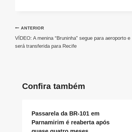
Navegação
ANTERIOR
VÍDEO: A menina “Bruninha” segue para aeroporto e
de
será transferida para Recife
Post
Confira também
Passarela da BR-101 em
Parnamirim é reaberta após
quase quatro meses