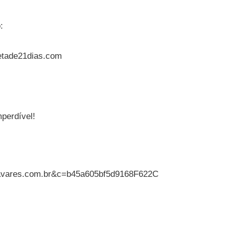
:
ietade21dias.com
mperdível!
sthavares.com.br&c=b45a605bf5d9168F622C