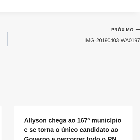
PRÓXIMO
IMG-20190403-WA0197
Allyson chega ao 167º município
e se torna o único candidato ao
Governo a percorrer todo o RN