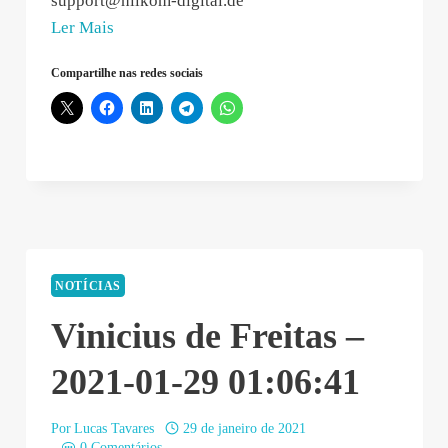
support@hilkom-digital.de
“232125
Ler Mais
–
Compartilhe nas redes sociais
2021-
01-
29
02:51:02”
NOTÍCIAS
Vinicius de Freitas –
2021-01-29 01:06:41
Por
Lucas Tavares
29 de janeiro de 2021
0 Comentários