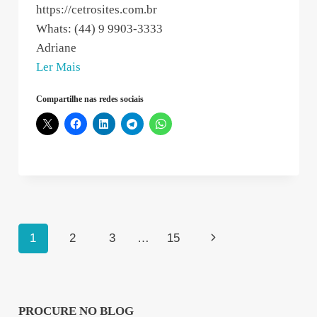
https://cetrosites.com.br
Whats: (44) 9 9903-3333
Adriane
“Adriane
Ler Mais
Barbosa
Compartilhe nas redes sociais
–
2021-
01-
28
08:29:35”
Navegação
Página
1
2
3
…
15
da
Seguinte
Página
PROCURE NO BLOG