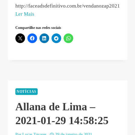
http://faceadsdefinitivo.com.br/vendanozap2021
“Enzo
Ler Mais
Zuchi
Compartilhe nas redes sociais
–
2021-
01-
30
09:57:29”
NOTÍCIAS
Allana de Lima –
2021-01-29 14:58:25
Por
Lucas Tavares
29 de janeiro de 2021