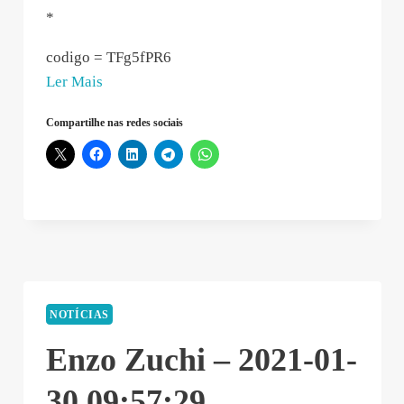
*
codigo = TFg5fPR6
“TOTALCONSULTAS
Ler Mais
–
Compartilhe nas redes sociais
2021-
01-
31
21:05:48”
NOTÍCIAS
Enzo Zuchi – 2021-01-
30 09:57:29